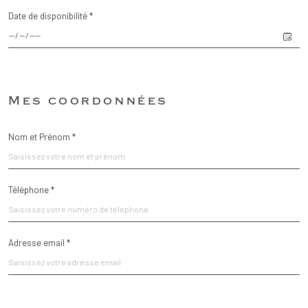
Date de disponibilité *
Fieldset
Mes coordonnées
par
défaut
Nom et Prénom *
Téléphone *
Adresse email *