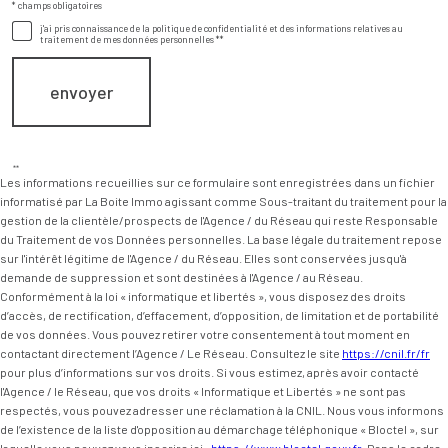
* champs obligatoires
Validation
j'ai pris connaissance de la politique de confidentialité et des informations relatives au
traitement de mes données personnelles **
envoyer
**
Les informations recueillies sur ce formulaire sont enregistrées dans un fichier
informatisé par La Boite Immo agissant comme Sous-traitant du traitement pour la
gestion de la clientèle/prospects de l'Agence / du Réseau qui reste Responsable
du Traitement de vos Données personnelles. La base légale du traitement repose
sur l'intérêt légitime de l'Agence / du Réseau. Elles sont conservées jusqu'à
demande de suppression et sont destinées à l'Agence / au Réseau.
Conformément à la loi « informatique et libertés », vous disposez des droits
d’accès, de rectification, d’effacement, d’opposition, de limitation et de portabilité
de vos données. Vous pouvez retirer votre consentement à tout moment en
contactant directement l’Agence / Le Réseau. Consultez le site
https://cnil.fr/fr
pour plus d’informations sur vos droits. Si vous estimez, après avoir contacté
l'Agence / le Réseau, que vos droits « Informatique et Libertés » ne sont pas
respectés, vous pouvez adresser une réclamation à la CNIL. Nous vous informons
de l’existence de la liste d'opposition au démarchage téléphonique « Bloctel », sur