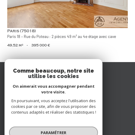
Paris (75018)
Paris 18 – Rue du Poteau : 2 pièces 49 m² au 4e étage avec cave
49,52 m²
-
395 000 €
Se
Comme beaucoup, notre site
utilise les cookies
connecter
On aimerait vous accompagner pendant
espace propriétaire
votre visite.
En poursuivant, vous acceptez l'utilisation des
Nous
cookies par ce site, afin de vous proposer des
contenus adaptés et réaliser des statistiques !
suivre
PARAMÉTRER