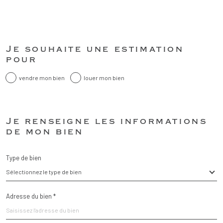
Fieldset
Je souhaite une estimation
par
défaut
pour
vendre mon bien
louer mon bien
Fieldset
Je renseigne les informations
par
défaut
de mon bien
Type de bien
Sélectionnez le type de bien
Adresse du bien *