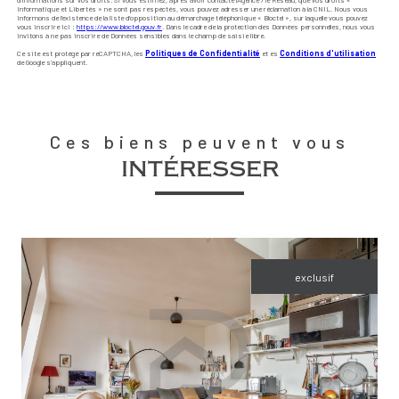
d’informations sur vos droits. Si vous estimez, après avoir contacté l'Agence / le Réseau, que vos droits «
Informatique et Libertés » ne sont pas respectés, vous pouvez adresser une réclamation à la CNIL. Nous vous
informons de l’existence de la liste d'opposition au démarchage téléphonique « Bloctel », sur laquelle vous pouvez
vous inscrire ici :
https://www.bloctel.gouv.fr
. Dans le cadre de la protection des Données personnelles, nous vous
invitons à ne pas inscrire de Données sensibles dans le champ de saisie libre.
Ce site est protégé par reCAPTCHA, les
Politiques de Confidentialité
et es
Conditions d'utilisation
de Google s'appliquent.
Ces biens peuvent vous
intéresser
exclusif
voir le bien