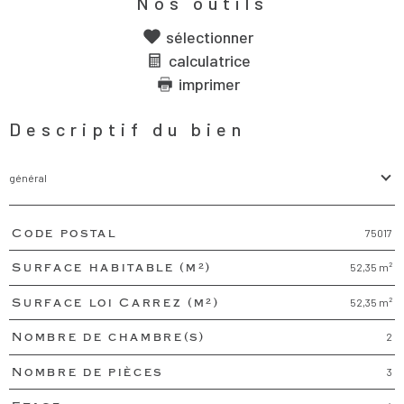
Nos outils
sélectionner
calculatrice
imprimer
Descriptif du bien
général
75017
Code postal
TRAD_PAMPERO_Caracteristique
Valeurs
52,35 m²
Surface habitable (m²)
52,35 m²
Surface loi Carrez (m²)
2
Nombre de chambre(s)
3
Nombre de pièces