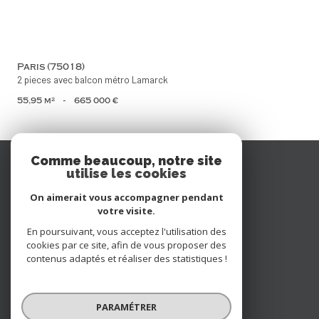
Paris (75018)
2 pieces avec balcon métro Lamarck
55,95 m²
-
665 000 €
Se
Comme beaucoup, notre site
utilise les cookies
connecter
On aimerait vous accompagner pendant
espace propriétaire
votre visite.
En poursuivant, vous acceptez l'utilisation des
Nous
cookies par ce site, afin de vous proposer des
contenus adaptés et réaliser des statistiques !
suivre
PARAMÉTRER