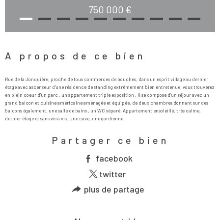
750 000 €
A propos de ce bien
Rue de la Jonquière, proche de tous commerces de bouches, dans un esprit village au dernier
étage avec ascenseur d'une résidence de standing extrêmement bien entretenue, vous trouverez
en plein coeur d'un parc , un appartement triple exposition . Il se compose d'un séjour avec un
grand balcon et cuisine américaine aménagée et équipée, de deux chambres donnant sur des
balcons également, une salle de bains , un WC séparé. Appartement ensoleillé, très calme,
Partager ce bien
facebook
twitter
plus de partage