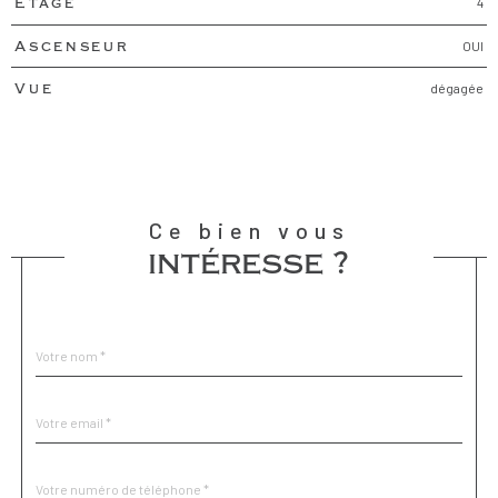
4
Etage
OUI
Ascenseur
dégagée
Vue
Ce bien vous
intéresse ?
Nom
Fieldset
*
par
défaut
email
*
Téléphone
*