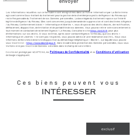
envoyer
Les informations recueillies sur ce formulaire sont enregistrées dans un fichier informatisé par La Boite Immo
agissant comme Sous-traitant du traitement pour la gestion de la clientèle/prospects de l'Agence / du Réseau qui
reste Responsable du Traitement de vos Données personnelles. La base légale du traitement repose sur l'intérêt
légitime de l'Agence / du Réseau. Elles sont conservées jusqu'à demande de suppression et sont destinées à l'Agence
/ au Réseau. Conformément à la loi « informatique et libertés », vous disposez des droits d’accès, de rectification,
d’effacement, d’opposition, de limitation et de portabilité de vos données. Vous pouvez retirer votre consentement à
tout moment en contactant directement l’Agence / Le Réseau. Consultez le site
https://cnil.fr/fr
pour plus
d’informations sur vos droits. Si vous estimez, après avoir contacté l'Agence / le Réseau, que vos droits «
Informatique et Libertés » ne sont pas respectés, vous pouvez adresser une réclamation à la CNIL. Nous vous
informons de l’existence de la liste d'opposition au démarchage téléphonique « Bloctel », sur laquelle vous pouvez
vous inscrire ici :
https://www.bloctel.gouv.fr
. Dans le cadre de la protection des Données personnelles, nous vous
invitons à ne pas inscrire de Données sensibles dans le champ de saisie libre.
Ce site est protégé par reCAPTCHA, les
Politiques de Confidentialité
et es
Conditions d'utilisation
de Google s'appliquent.
Ces biens peuvent vous
intéresser
exclusif