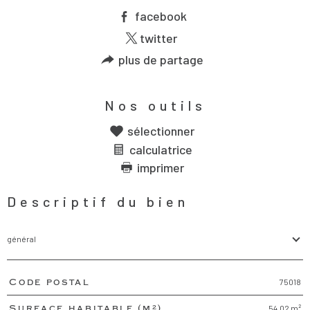
facebook
twitter
plus de partage
Nos outils
sélectionner
calculatrice
imprimer
Descriptif du bien
général
75018
Code postal
TRAD_PAMPERO_Caracteristique
Valeurs
54,02 m²
Surface habitable (m²)