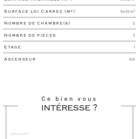
54,02 m²
Surface loi Carrez (m²)
2
Nombre de chambre(s)
3
Nombre de pièces
1
Etage
OUI
Ascenseur
Ce bien vous
intéresse ?
Nom
Fieldset
*
par