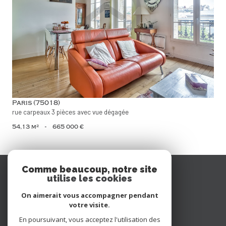
voir le bien
Paris (75018)
rue carpeaux 3 pièces avec vue dégagée
54,13 m²
-
665 000 €
Se
Comme beaucoup, notre site
utilise les cookies
connecter
On aimerait vous accompagner pendant
espace propriétaire
votre visite.
En poursuivant, vous acceptez l'utilisation des