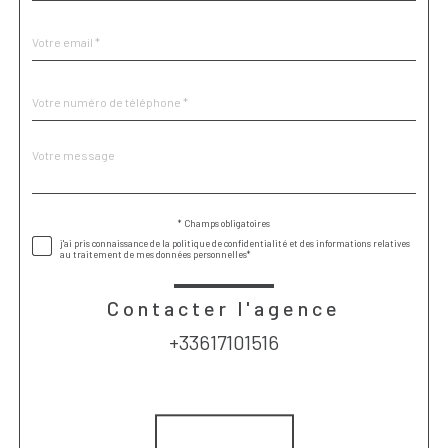
défaut
email
*
Téléphone
*
Message
Fieldset
*
par
défaut
* Champs obligatoires
Validation
j'ai pris connaissance de la politique de confidentialité et des informations relatives
au traitement de mes données personnelles*
Contacter l'agence
+33617101516
Validation