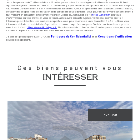
reste Responsable du Traitement de vos Données personnelles. La base légale du traitement repose sur l'intérêt
légitime de l'Agence / du Réseau. Elles sont conservées jusqu'à demande de suppression et sont destinées à l'Agence
/ au Réseau. Conformément à la loi « informatique et libertés », vous disposez des droits d’accès, de rectification,
d’effacement, d’opposition, de limitation et de portabilité de vos données. Vous pouvez retirer votre consentement à
tout moment en contactant directement l’Agence / Le Réseau. Consultez le site
https://cnil.fr/fr
pour plus
d’informations sur vos droits. Si vous estimez, après avoir contacté l'Agence / le Réseau, que vos droits «
Informatique et Libertés » ne sont pas respectés, vous pouvez adresser une réclamation à la CNIL. Nous vous
informons de l’existence de la liste d'opposition au démarchage téléphonique « Bloctel », sur laquelle vous pouvez
vous inscrire ici :
https://www.bloctel.gouv.fr
. Dans le cadre de la protection des Données personnelles, nous vous
invitons à ne pas inscrire de Données sensibles dans le champ de saisie libre.
Ce site est protégé par reCAPTCHA, les
Politiques de Confidentialité
et es
Conditions d'utilisation
de Google s'appliquent.
Ces biens peuvent vous
intéresser
exclusif