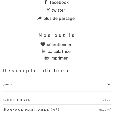
facebook
twitter
plus de partage
Nos outils
sélectionner
calculatrice
imprimer
Descriptif du bien
général
75017
Code postal
TRAD_PAMPERO_Caracteristique
Valeurs
91,09 m²
Surface habitable (m²)