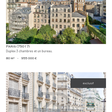
voir le bien
Paris (75017)
Duplex 3 chambres et un bureau.
80 m²
-
955 000 €
exclusif