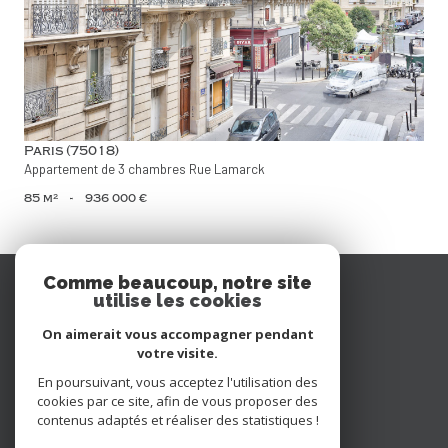
voir le bien
Paris (75018)
Appartement de 3 chambres Rue Lamarck
85 m²
-
936 000 €
Se
Comme beaucoup, notre site
utilise les cookies
connecter
On aimerait vous accompagner pendant
espace propriétaire
votre visite.
En poursuivant, vous acceptez l'utilisation des
Nous
cookies par ce site, afin de vous proposer des
contenus adaptés et réaliser des statistiques !
suivre