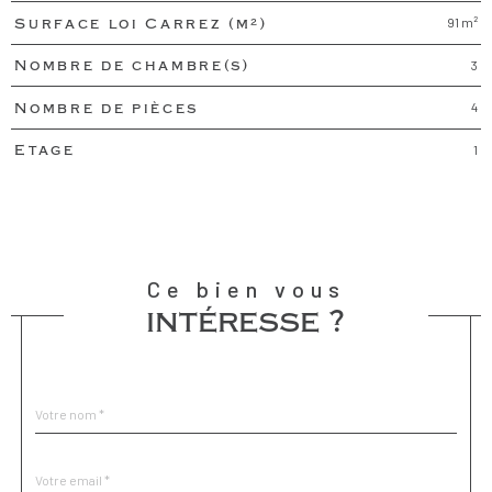
91 m²
Surface loi Carrez (m²)
3
Nombre de chambre(s)
4
Nombre de pièces
1
Etage
Ce bien vous
intéresse ?
Nom
Fieldset
*
par
défaut
email
*