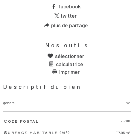
facebook
twitter
plus de partage
Nos outils
sélectionner
calculatrice
imprimer
Descriptif du bien
général
75018
Code postal
TRAD_PAMPERO_Caracteristique
Valeurs
117,05 m²
Surface habitable (m²)