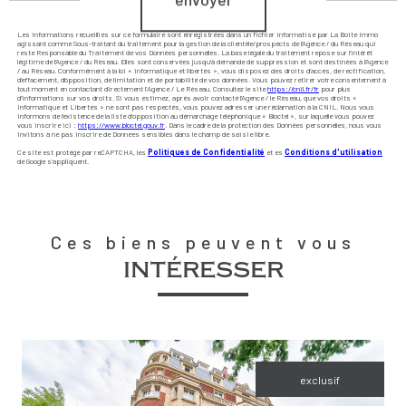
Les informations recueillies sur ce formulaire sont enregistrées dans un fichier informatisé par La Boite Immo
agissant comme Sous-traitant du traitement pour la gestion de la clientèle/prospects de l'Agence / du Réseau qui
reste Responsable du Traitement de vos Données personnelles. La base légale du traitement repose sur l'intérêt
légitime de l'Agence / du Réseau. Elles sont conservées jusqu'à demande de suppression et sont destinées à l'Agence
/ au Réseau. Conformément à la loi « informatique et libertés », vous disposez des droits d’accès, de rectification,
d’effacement, d’opposition, de limitation et de portabilité de vos données. Vous pouvez retirer votre consentement à
tout moment en contactant directement l’Agence / Le Réseau. Consultez le site
https://cnil.fr/fr
pour plus
d’informations sur vos droits. Si vous estimez, après avoir contacté l'Agence / le Réseau, que vos droits «
Informatique et Libertés » ne sont pas respectés, vous pouvez adresser une réclamation à la CNIL. Nous vous
informons de l’existence de la liste d'opposition au démarchage téléphonique « Bloctel », sur laquelle vous pouvez
vous inscrire ici :
https://www.bloctel.gouv.fr
. Dans le cadre de la protection des Données personnelles, nous vous
invitons à ne pas inscrire de Données sensibles dans le champ de saisie libre.
Ce site est protégé par reCAPTCHA, les
Politiques de Confidentialité
et es
Conditions d'utilisation
de Google s'appliquent.
Ces biens peuvent vous
intéresser
exclusif