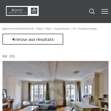
Agence immobilière Paris 18
Vente
Paris
Appartement
T6
6 pieces rue etex
retour aux résultats
Réf : 555