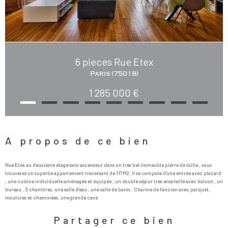
6 pieces Rue Etex
Paris (75018)
1 285 000 €
A propos de ce bien
Rue Etex au deuxième étage sans ascenseur dans un très bel immeuble pierre de taille , vous
trouverez un superbe appartement traversant de 117M2, il se compose d'une entrée avec placard
, une cuisine individuelle aménagée et équipée , un double séjour très ensoleillé avec balcon , un
bureau , 3 chambres, une salle d'eau , une salle de bains . Charme de l'ancien avec parquet,
Partager ce bien