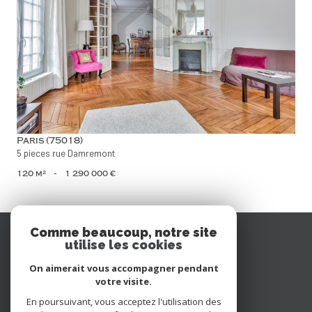
voir le bien
Paris (75018)
5 pieces rue Damremont
120 m²
-
1 290 000 €
Se
Comme beaucoup, notre site
utilise les cookies
connecter
On aimerait vous accompagner pendant
espace propriétaire
votre visite.
En poursuivant, vous acceptez l'utilisation des