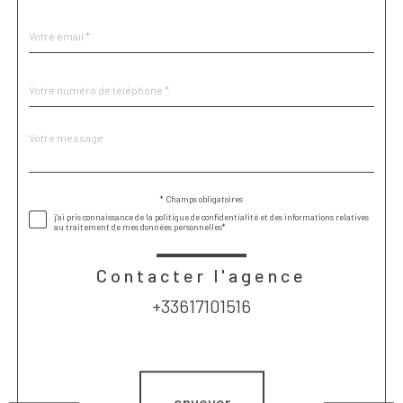
défaut
email
*
Téléphone
*
Message
Fieldset
*
par
défaut
* Champs obligatoires
Validation
j'ai pris connaissance de la politique de confidentialité et des informations relatives
au traitement de mes données personnelles*
Contacter l'agence
+33617101516
Validation
envoyer