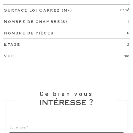
117 m²
Surface loi Carrez (m²)
4
Nombre de chambre(s)
6
Nombre de pièces
2
Etage
rue
Vue
Ce bien vous
intéresse ?
Nom
Fieldset
*
par